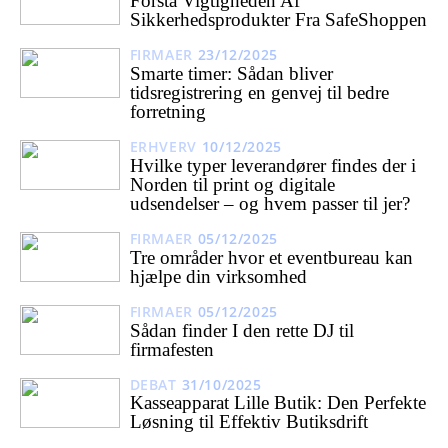
Forstå Vigtigheden Af
Sikkerhedsprodukter Fra SafeShoppen
FIRMAER
23/12/2025
Smarte timer: Sådan bliver
tidsregistrering en genvej til bedre
forretning
ERHVERV
10/12/2025
Hvilke typer leverandører findes der i
Norden til print og digitale
udsendelser – og hvem passer til jer?
FIRMAER
05/12/2025
Tre områder hvor et eventbureau kan
hjælpe din virksomhed
FIRMAER
05/12/2025
Sådan finder I den rette DJ til
firmafesten
DEBAT
31/10/2025
Kasseapparat Lille Butik: Den Perfekte
Løsning til Effektiv Butiksdrift