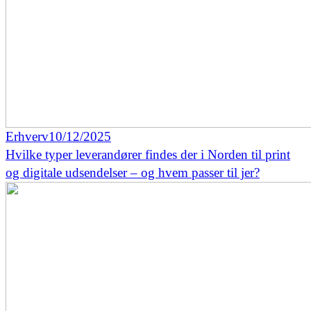
Erhverv
10/12/2025
Hvilke typer leverandører findes der i Norden til print
og digitale udsendelser – og hvem passer til jer?